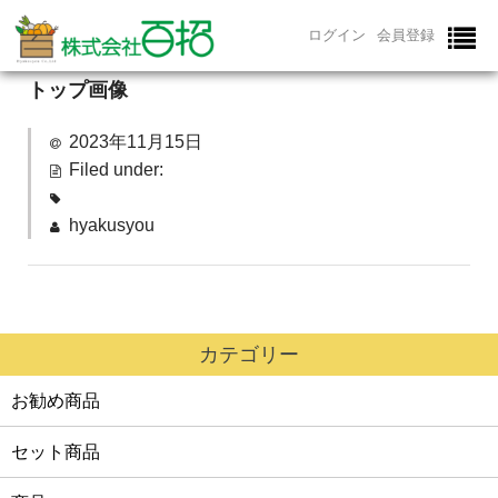
ログイン
会員登録
トップ画像
ホーム
2023年11月15日
百招について
Filed under:
野菜の販売
hyakusyou
直販所について
運営者紹介
ブログ/お知らせ
カテゴリー
お勧め商品
お問い合わせ
セット商品
特定商取引法に基づく表記