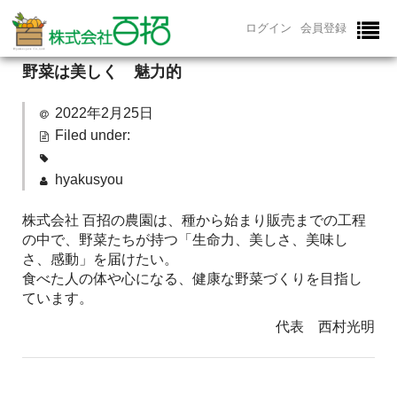
ログイン
会員登録
野菜は美しく 魅力的
ホーム
2022年2月25日
百招について
Filed under:
野菜の販売
hyakusyou
直販所について
株式会社 百招の農園は、種から始まり販売までの工程
の中で、野菜たちが持つ「生命力、美しさ、美味し
運営者紹介
さ、感動」を届けたい。
食べた人の体や心になる、健康な野菜づくりを目指し
ブログ/お知らせ
ています。
お問い合わせ
代表 西村光明
特定商取引法に基づく表記